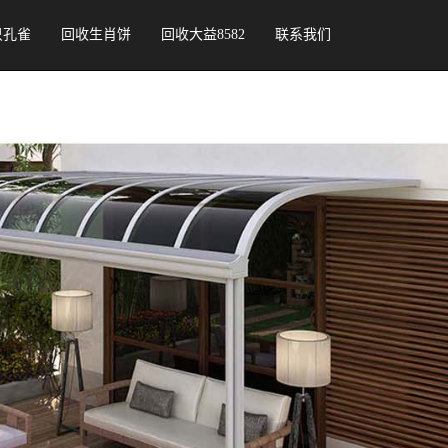
只孔雀
回收生肖饼
回收大益8582
联系我们