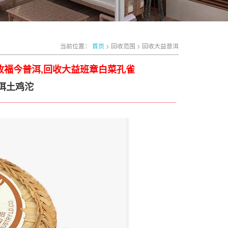
当前位置：
首页
> 回收范围 > 回收大益普洱
收福今普洱,回收大益班章白菜孔雀
洱土鸡沱