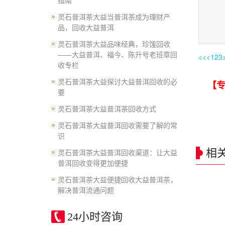
指南
灵石普洱茶大益当普洱茶成为理财产
品，回收大益普洱
灵石普洱茶大益品味经典，珍馐回收
——大益普洱、福今、陈升号老班章回
<<
<
1
2
3
收专栏
灵石普洱茶大益探讨大益普洱回收的必
【专
要
灵石普洱茶大益普洱茶回收方式
灵石普洱茶大益普洱回收需要了解的常
识
相
灵石普洱茶大益普洱回收渠道：让大益
普洱回收变得更加便捷
灵石普洱茶大益便捷回收大益普洱茶，
解决普洱流通问题
24小时咨询